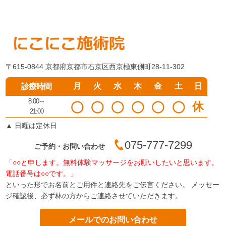
〒615-0844 京都府京都市右京区西京極東側町28-11-302
月
火
水
木
金
土
日
診療時間
8:00～
◯
◯
◯
◯
◯
◯
休
21:00
▲
日曜は定休日
075-777-7299
ご予約・お問い合わせ
「○○と申します。無料体験マッサージをお願いしたいと思います。
電話番号は○○です。」
といった形でお名前とご用件と連絡先をご伝言ください。 メッセー
ジ確認後、必ず林の方からご連絡させていただきます。
メールでのお問い合わせ