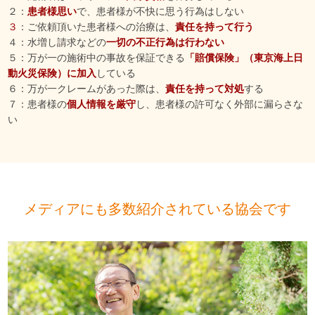
２：
患者様思い
で、患者様が不快に思う行為はしない
３
：ご依頼頂いた患者様への治療は、
責任を持って行う
４：水増し請求などの
一切の不正行為は行わない
５：万が一の施術中の事故を保証できる
「賠償保険」（東京海上日
動火災保険）に加入
している
６：万が一クレームがあった際は、
責任を持って対処
する
７：患者様の
個人情報を厳守
し、患者様の許可なく外部に漏らさな
い
メディアにも多数紹介されている協会です