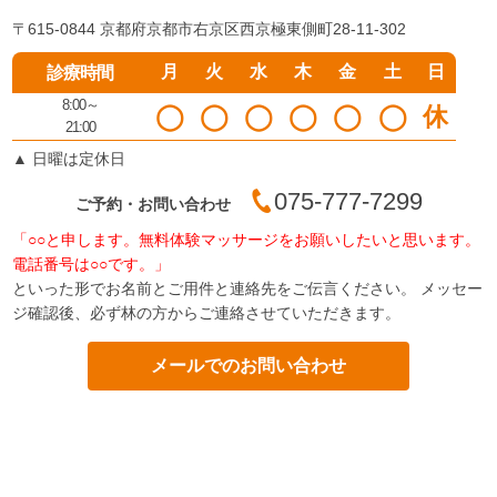
〒615-0844 京都府京都市右京区西京極東側町28-11-302
月
火
水
木
金
土
日
診療時間
8:00～
◯
◯
◯
◯
◯
◯
休
21:00
▲
日曜は定休日
075-777-7299
ご予約・お問い合わせ
「○○と申します。無料体験マッサージをお願いしたいと思います。
電話番号は○○です。」
といった形でお名前とご用件と連絡先をご伝言ください。 メッセー
ジ確認後、必ず林の方からご連絡させていただきます。
メールでのお問い合わせ